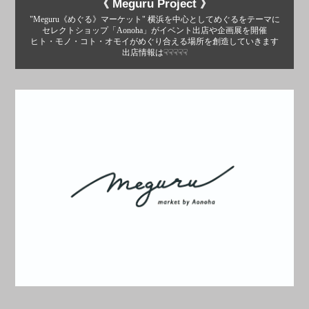
《 Meguru Project 》
"Meguru《めぐる》マーケット" 横浜を中心としてめぐるをテーマに
セレクトショップ「Aonoha」がイベント出店や企画展を開催
ヒト・モノ・コト・オモイがめぐり合える場所を創造していきます
出店情報は☟☟☟☟☟