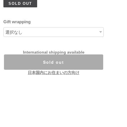
SOLD OUT
Gift wrapping
International shipping available
Sold out
日本国内にお住まいの方向け