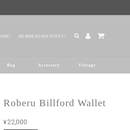
TORE/
MEMBERSHIP POINT/
Bag
Accessory
Vintage
Roberu Billford Wallet
¥22,000