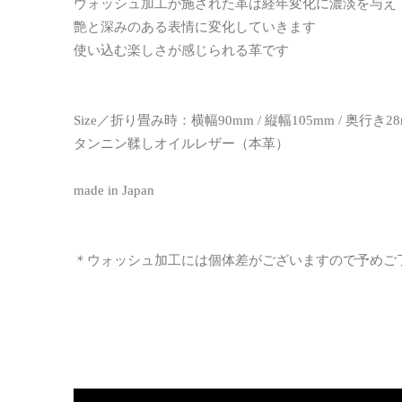
ウォッシュ加工が施された革は経年変化に濃淡を与え
艶と深みのある表情に変化していきます
使い込む楽しさが感じられる革です
Size／折り畳み時：横幅90mm / 縦幅105mm / 奥行き2
タンニン鞣しオイルレザー（本革）
made in Japan
＊ウォッシュ加工には個体差がございますので予めご