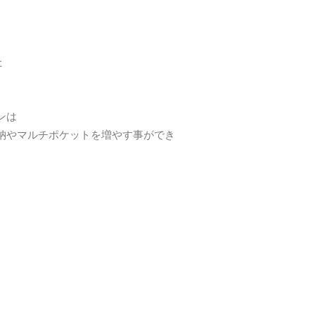
た
ンは
納やマルチポケットを増やす事ができ