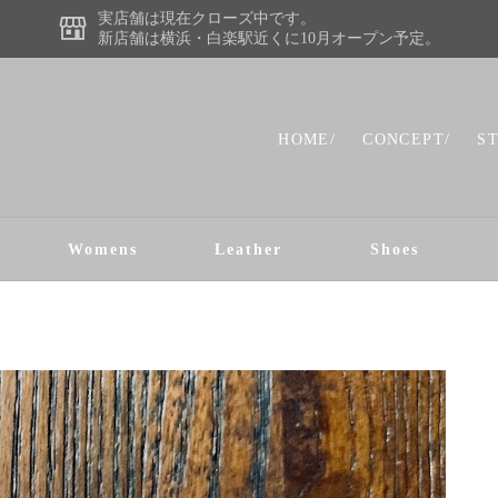
実店舗は現在クローズ中です。
新店舗は横浜・白楽駅近くに10月オープン予定。
HOME/
CONCEPT/
S
Womens
Leather
Shoes