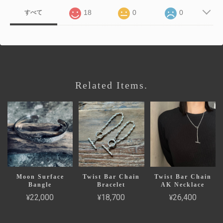
18
0
0
すべて
Related Items.
Moon Surface
Twist Bar Chain
Twist Bar Chain
Bangle
Bracelet
AK Necklace
¥22,000
¥18,700
¥26,400