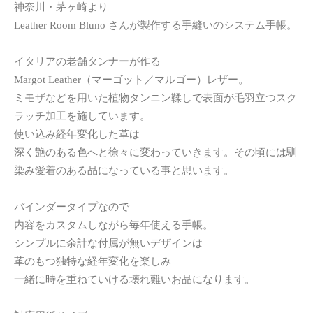
神奈川・茅ヶ崎より
Leather Room Bluno さんが製作する手縫いのシステム手帳。
イタリアの老舗タンナーが作る
Margot Leather（マーゴット／マルゴー）レザー。
ミモザなどを用いた植物タンニン鞣しで表面が毛羽立つスク
ラッチ加工を施しています。
使い込み経年変化した革は
深く艶のある色へと徐々に変わっていきます。その頃には馴
染み愛着のある品になっている事と思います。
バインダータイプなので
内容をカスタムしながら毎年使える手帳。
シンプルに余計な付属が無いデザインは
革のもつ独特な経年変化を楽しみ
一緒に時を重ねていける壊れ難いお品になります。