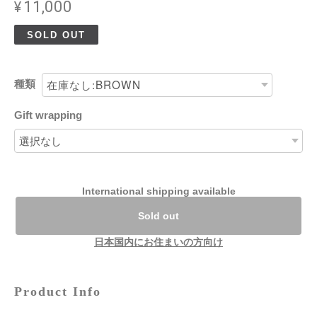
¥11,000
SOLD OUT
種類
Gift wrapping
International shipping available
Sold out
日本国内にお住まいの方向け
Product Info