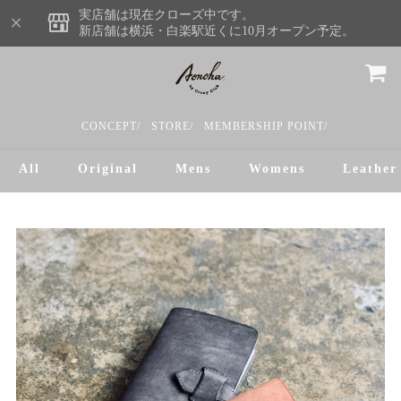
実店舗は現在クローズ中です。
新店舗は横浜・白楽駅近くに10月オープン予定。
CONCEPT/
STORE/
MEMBERSHIP POINT/
All
Original
Mens
Womens
Leather