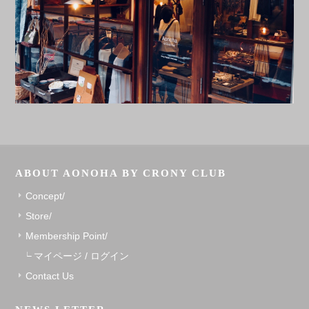
ABOUT AONOHA BY CRONY CLUB
Concept/
Store/
Membership Point/
マイページ / ログイン
Contact Us