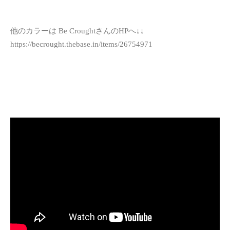
他のカラーは Be CroughtさんのHPへ↓↓
https://becrought.thebase.in/items/26754971