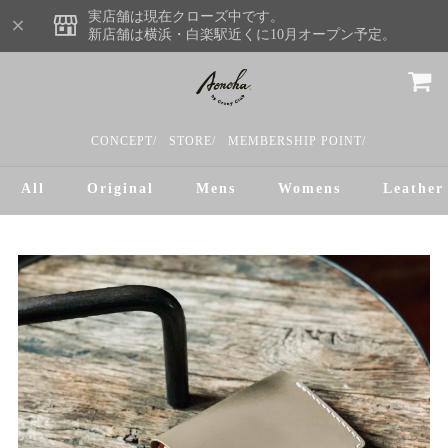
実店舗は現在クローズ中です。
新店舗は横浜・白楽駅近くに10月オープン予定。
CONCEPT/
STORE/
MEMBERSHIP POINT/
All
Original
Mens
Womens
Leather