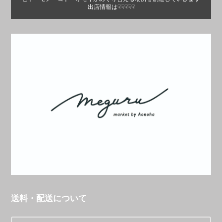
出店情報は☟☟☟☟☟
送料・配送について