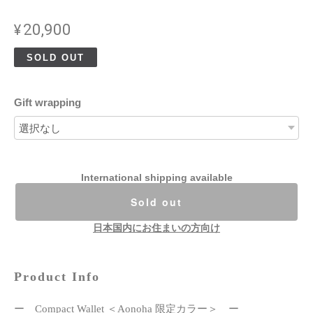
¥20,900
SOLD OUT
Gift wrapping
International shipping available
Sold out
日本国内にお住まいの方向け
Product Info
ー Compact Wallet ＜Aonoha 限定カラー＞ ー