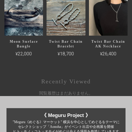
Moon Surface
Twist Bar Chain
Twist Bar Chain
Bangle
Bracelet
AK Necklace
¥22,000
¥18,700
¥26,400
Recently Viewed
閲覧履歴はまだありません。
《 Meguru Project 》
"Meguru《めぐる》マーケット" 横浜を中心としてめぐるをテーマに
セレクトショップ「Aonoha」がイベント出店や企画展を開催
ヒト・モノ・コト・オモイがめぐり合える場所を創造していきます