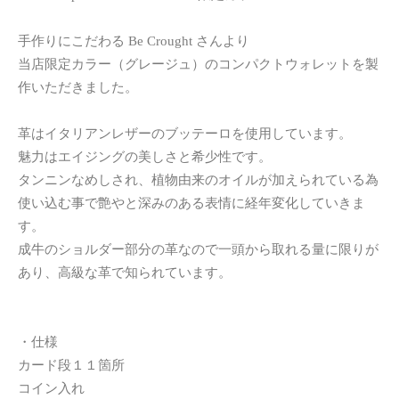
手作りにこだわる Be Crought さんより
当店限定カラー（グレージュ）のコンパクトウォレットを製
作いただきました。
革はイタリアンレザーのブッテーロを使用しています。
魅力はエイジングの美しさと希少性です。
タンニンなめしされ、植物由来のオイルが加えられている為
使い込む事で艶やと深みのある表情に経年変化していきま
す。
成牛のショルダー部分の革なので一頭から取れる量に限りが
あり、高級な革で知られています。
・仕様
カード段１１箇所
コイン入れ