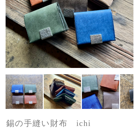
錫の手縫い財布 ichi