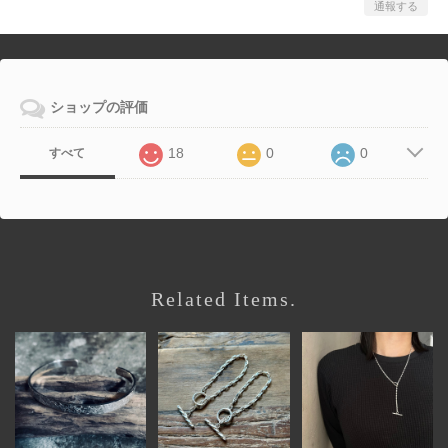
通報する
ショップの評価
18
0
0
すべて
Related Items.