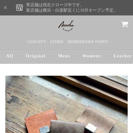
実店舗は現在クローズ中です。
新店舗は横浜・白楽駅近くに10月オープン予定。
CONCEPT/
STORE/
MEMBERSHIP POINT/
All
Original
Mens
Womens
Leather