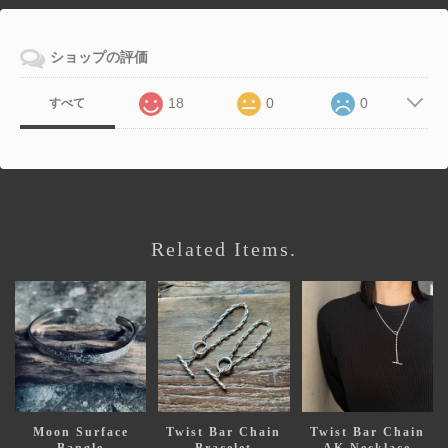
ショップの評価
18
0
0
すべて
Related Items.
Moon Surface
Twist Bar Chain
Twist Bar Chain