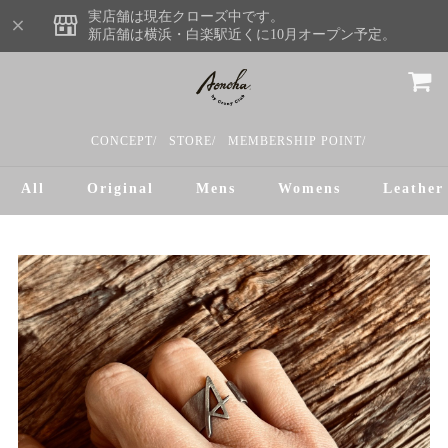
実店舗は現在クローズ中です。
新店舗は横浜・白楽駅近くに10月オープン予定。
CONCEPT/
STORE/
MEMBERSHIP POINT/
All
Original
Mens
Womens
Leather