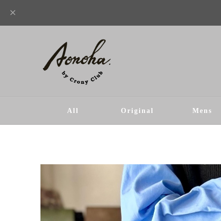
All
Original
Mens