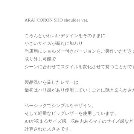
ARAI CORON SHO shoulder ver.
ころんとかわいいデザインをそのままに
小さいサイズが新たに加わり
当店用にショルダー付きバージョンをご製作いただき
取り外し可能で
シーンに合わせてスタイルを変化させて持つことがで
製品洗いを施したレザーは
最初はハリ感があり使用していくごとに艶と柔らかさ
ベーシックでシンプルなデザイン。
そして軽量なピッグレザーを使用しています。
A4が収まるサイズ感、収納力あるマチのサイズ感な
計算された大きさです。