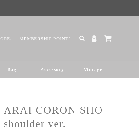
TORE/
MEMBERSHIP POINT/
Bag
Accessory
Vintage
ARAI CORON SHO
shoulder ver.