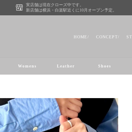
実店舗は現在クローズ中です。
新店舗は横浜・白楽駅近くに10月オープン予定。
HOME/
CONCEPT/
S
Womens
Leather
Shoes