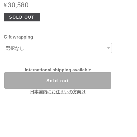
¥30,580
SOLD OUT
Gift wrapping
International shipping available
Sold out
日本国内にお住まいの方向け