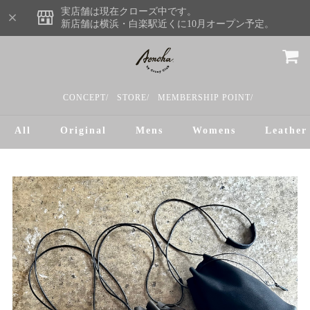
実店舗は現在クローズ中です。
新店舗は横浜・白楽駅近くに10月オープン予定。
CONCEPT/
STORE/
MEMBERSHIP POINT/
All
Original
Mens
Womens
Leather