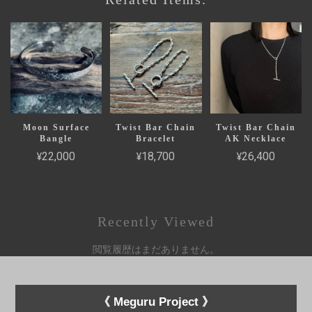
Moon Surface
Twist Bar Chain
Twist Bar Chain
Bangle
Bracelet
AK Necklace
¥22,000
¥18,700
¥26,400
Recently Viewed
閲覧履歴はまだありません。
《 Meguru Project 》