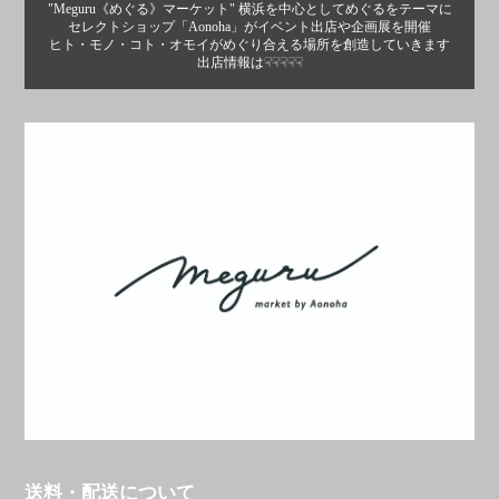
"Meguru《めぐる》マーケット" 横浜を中心としてめぐるをテーマに
セレクトショップ「Aonoha」がイベント出店や企画展を開催
ヒト・モノ・コト・オモイがめぐり合える場所を創造していきます
出店情報は☟☟☟☟☟
送料・配送について