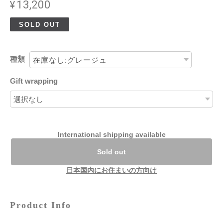
¥13,200
SOLD OUT
種類
Gift wrapping
International shipping available
Sold out
日本国内にお住まいの方向け
Product Info