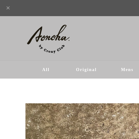
All
Original
Mens