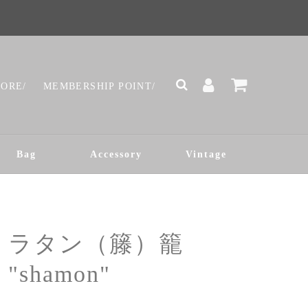
TORE/
MEMBERSHIP POINT/
Bag
Accessory
Vintage
ラタン（籐）籠
"shamon"