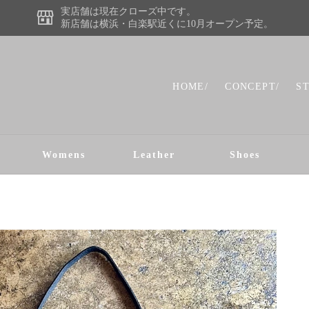
実店舗は現在クローズ中です。
新店舗は横浜・白楽駅近くに10月オープン予定。
HOME/
CONCEPT/
S
Womens
Leather
Shoes