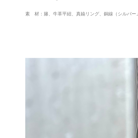
素 材：籐、牛革平紐、真鍮リング、銅線（シルバー