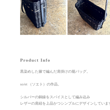
Product Info
黒染めした籐で編んだ肩掛けの籠バッグ。
so/et （ソエト）の作品。
シルバーの銅線をスパイスとして編み込み
レザーの肩紐を上品かつシンプルにデザインしていま