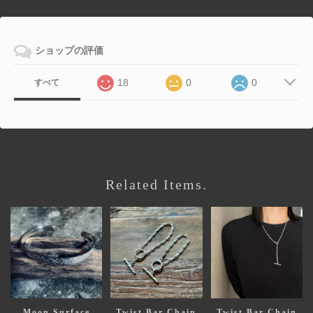
ショップの評価
18
0
0
すべて
Related Items.
Moon Surface
Twist Bar Chain
Twist Bar Chain