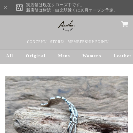
実店舗は現在クローズ中です。
新店舗は横浜・白楽駅近くに10月オープン予定。
CONCEPT/
STORE/
MEMBERSHIP POINT/
All
Original
Mens
Womens
Leather