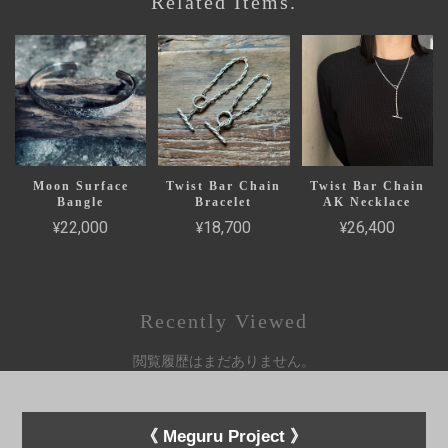
Related Items.
Moon Surface
Twist Bar Chain
Twist Bar Chain
Bangle
Bracelet
AK Necklace
¥22,000
¥18,700
¥26,400
Recently Viewed
閲覧履歴はまだありません。
《 Meguru Project 》