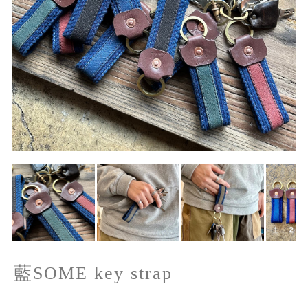
藍SOME key strap