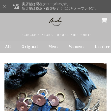
実店舗は現在クローズ中です。
新店舗は横浜・白楽駅近くに10月オープン予定。
CONCEPT/
STORE/
MEMBERSHIP POINT/
All
Original
Mens
Womens
Leather