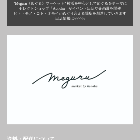
"Meguru《めぐる》マーケット" 横浜を中心としてめぐるをテーマに
セレクトショップ「Aonoha」がイベント出店や企画展を開催
ヒト・モノ・コト・オモイがめぐり合える場所を創造していきます
出店情報は☟☟☟☟☟
送料・配送について