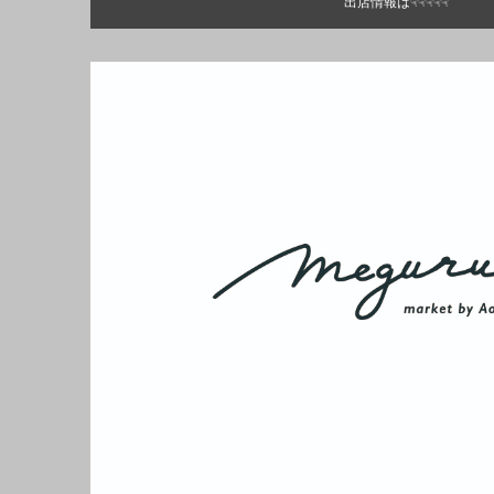
出店情報は☟☟☟☟☟