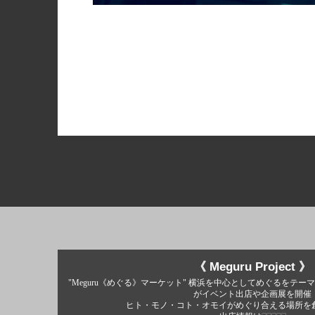
《 Meguru Project 》
"Meguru《めぐる》マーケット" 横浜を中心としてめぐるをテーマ
がイベント出店や企画展を開催
ヒト・モノ・コト・オモイがめぐり合える場所を