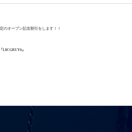
ョップ限定のオープン記念割引をします！！
『
L8CGRUY6』