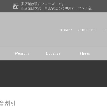
実店舗は現在クローズ中です。
新店舗は横浜・白楽駅近くに10月オープン予定。
HOME/
CONCEPT/
S
Womens
Leather
Shoes
念割引