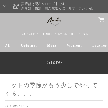
実店舗は現在クローズ中です。
新店舗は横浜・白楽駅近くに10月オープン予定。
CONCEPT/
STORE/
MEMBERSHIP POINT/
All
Original
Mens
Womens
Leather
Store/
ニットの季節がもう少しでやって
くる、、、
2016/09/25 18:17