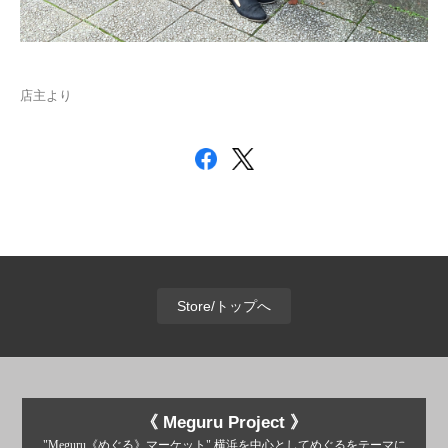
店主より
Store/トップへ
《 Meguru Project 》
"Meguru《めぐる》マーケット" 横浜を中心としてめぐるをテーマに