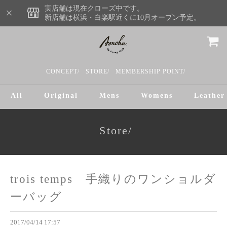
実店舗は現在クローズ中です。
新店舗は横浜・白楽駅近くに10月オープン予定。
CONCEPT/
STORE/
MEMBERSHIP POINT/
All
Original
Mens
Womens
Leather
Store/
trois temps 手織りのワンショルダ
ーバッグ
2017/04/14 17:57