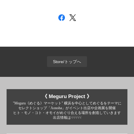
Store/トップへ
《 Meguru Project 》
"Meguru《めぐる》マーケット" 横浜を中心としてめぐるをテーマに
セレクトショップ「Aonoha」がイベント出店や企画展を開催
ヒト・モノ・コト・オモイがめぐり合える場所を創造していきます
出店情報は☟☟☟☟☟