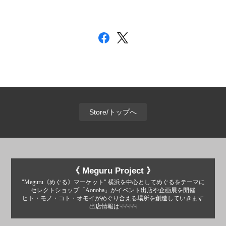
Store/トップへ
《 Meguru Project 》
"Meguru《めぐる》マーケット" 横浜を中心としてめぐるをテーマに
セレクトショップ「Aonoha」がイベント出店や企画展を開催
ヒト・モノ・コト・オモイがめぐり合える場所を創造していきます
出店情報は☟☟☟☟☟