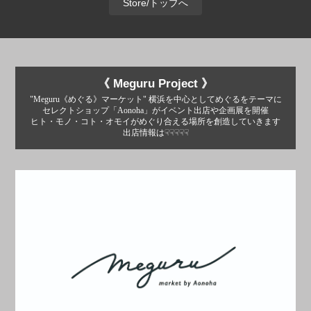
Store/トップへ
《 Meguru Project 》
"Meguru《めぐる》マーケット" 横浜を中心としてめぐるをテーマに
セレクトショップ「Aonoha」がイベント出店や企画展を開催
ヒト・モノ・コト・オモイがめぐり合える場所を創造していきます
出店情報は☟☟☟☟☟