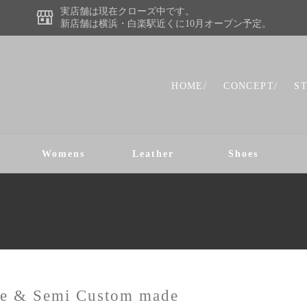
実店舗は現在クローズ中です。
新店舗は横浜・白楽駅近くに10月オープン予定。
HOME/
CONCEPT/
S
Womens
Leather
Shoes
le & Semi Custom made