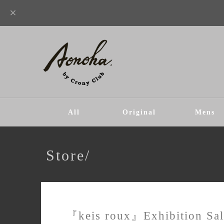
All
Original
Mens
Store/
『keis roux』Exhibition Sa