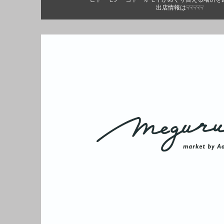
出店情報は☟☟☟☟☟