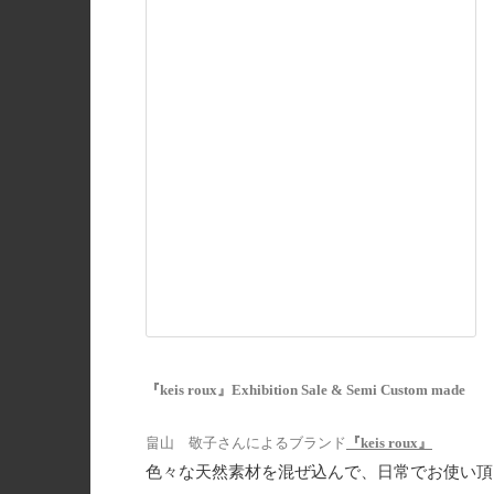
『keis roux』Exhibition Sale & Semi Custom made
畠山 敬子さんによるブランド
『keis roux』
色々な天然素材を混ぜ込んで、日常でお使い頂