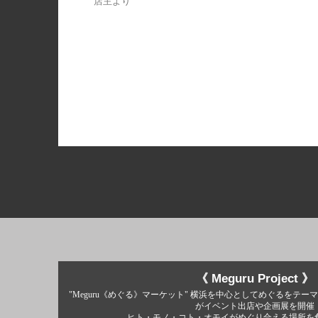
店主より
《 Meguru Project 》
"Meguru《めぐる》マーケット" 横浜を中心としてめぐるをテーマ
がイベント出店や企画展を開催
ヒト・モノ・コト・オモイがめぐり合える場所を