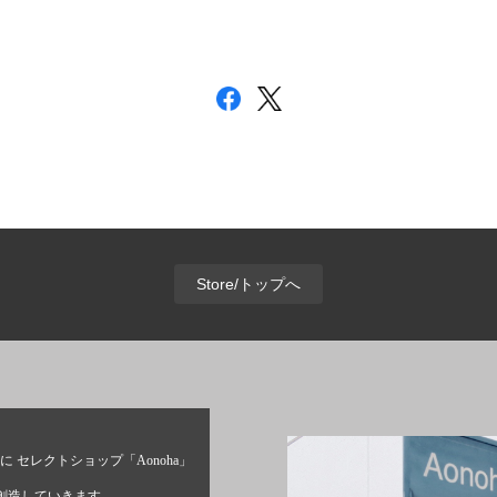
Store/トップへ
に セレクトショップ「Aonoha」
創造していきます